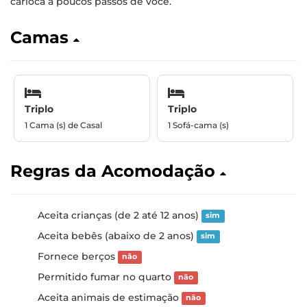
carioca a poucos passos de você.
Camas
Triplo
Triplo
1 Cama (s) de Casal
1 Sofá-cama (s)
Regras da Acomodação
Aceita crianças (de 2 até 12 anos)
sim
Aceita bebês (abaixo de 2 anos)
sim
Fornece berços
não
Permitido fumar no quarto
não
Aceita animais de estimação
não